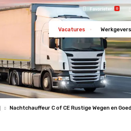
0
Favorieten
Vacatures
Werkgever
l
Nachtchauffeur C of CE Rustige Wegen en Goe