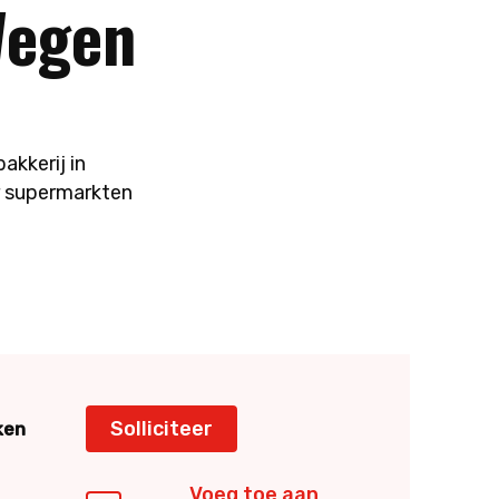
Wegen
akkerij in
r supermarkten
Solliciteer
ken
Voeg toe aan