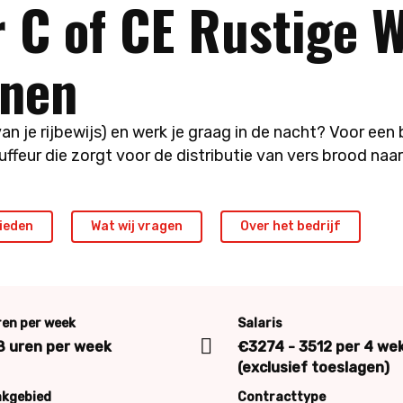
 C of CE Rustige 
enen
van je rijbewijs) en werk je graag in de nacht? Voor een b
feur die zorgt voor de distributie van vers brood naa
ieden
Wat wij vragen
Over het bedrijf
ren per week
Salaris
8 uren per week
€3274 - 3512 per 4 we
(exclusief toeslagen)
akgebied
Contracttype