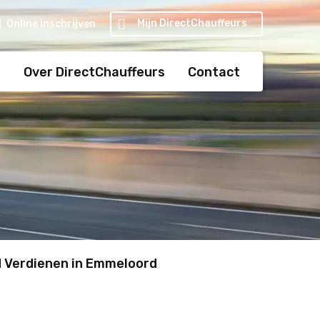
Mijn DirectChauffeurs
Online inschrijven
s
Over DirectChauffeurs
Contact
d Verdienen in Emmeloord