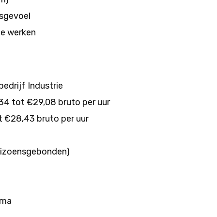
dsgevoel
te werken
edrijf Industrie
34 tot €29,08 bruto per uur
t €28,43 bruto per uur
 seizoensgebonden)
ama