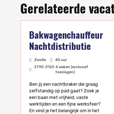
Gerelateerde vaca
n
Bakwagenchauffeur
Nachtdistributie
n
Zwolle
40 uur
2790
-
3120
4 weken (exclusief
toeslagen)
Ben jij een nachtbraker die graag
zelfstandig op pad gaat? Zoek je
een baan met vrijheid, vaste
werktijden en een fijne werksfeer?
En vind je het belangrijk om in het
e