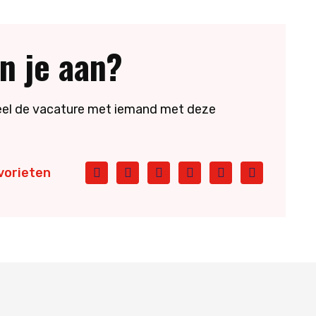
n je aan?
 deel de vacature met iemand met deze
Facebook
Twitter
LinkedIn
Pinterest
WhatsApp
E-
vorieten
mail