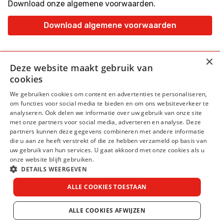
Download onze algemene voorwaarden.
Download algemene voorwaarden
×
Deze website maakt gebruik van
cookies
We gebruiken cookies om content en advertenties te personaliseren,
om functies voor social media te bieden en om ons websiteverkeer te
Algemene voorwaarden
analyseren. Ook delen we informatie over uw gebruik van onze site
met onze partners voor social media, adverteren en analyse. Deze
Privacy Statement
partners kunnen deze gegevens combineren met andere informatie
die u aan ze heeft verstrekt of die ze hebben verzameld op basis van
Cookie statement
uw gebruik van hun services. U gaat akkoord met onze cookies als u
Disclaimer
onze website blijft gebruiken.
DETAILS WEERGEVEN
>Uitbetaalkalender
ALLE COOKIES TOESTAAN
>Ziekte verzuim protocol
ALLE COOKIES AFWIJZEN
© DirectChauffeurs 2023