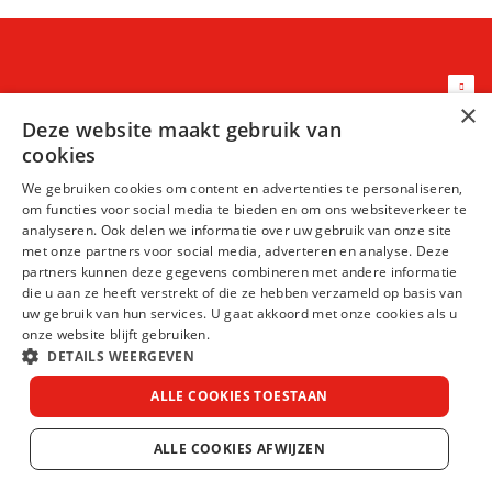
×
Deze website maakt gebruik van
Algemene voorwaarden
cookies
Privacy Statement
We gebruiken cookies om content en advertenties te personaliseren,
om functies voor social media te bieden en om ons websiteverkeer te
Cookie statement
analyseren. Ook delen we informatie over uw gebruik van onze site
met onze partners voor social media, adverteren en analyse. Deze
Disclaimer
partners kunnen deze gegevens combineren met andere informatie
die u aan ze heeft verstrekt of die ze hebben verzameld op basis van
>Uitbetaalkalender
uw gebruik van hun services. U gaat akkoord met onze cookies als u
onze website blijft gebruiken.
>Ziekte verzuim protocol
DETAILS WEERGEVEN
© DirectChauffeurs 2023
ALLE COOKIES TOESTAAN
ALLE COOKIES AFWIJZEN