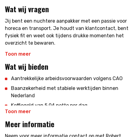
Onderhouden van klantcontact
Wat wij vragen
Werken als visitekaartje van het bedrijf
Jij bent een nuchtere aanpakker met een passie voor
horeca en transport. Je houdt van klantcontact, bent
fysiek fit en weet ook tijdens drukke momenten het
overzicht te bewaren.
Daarnaast beschik je over:
Toon meer
Wat wij bieden
Rijbewijs C met geldige Code 95
Digitale bestuurderskaart
Aantrekkelijke arbeidsvoorwaarden volgens CAO
Een klantgerichte en collegiale instelling
Baanzekerheid met stabiele werktijden binnen
Goede fysieke conditie en stressbestendigheid
Nederland
Koffiegeld van 5,04 netto per dag
Toon meer
Prima reiskostenregeling
Meer informatie
Professionele werkomgeving met
doorgroeimogelijkheden
Neem voor meer informatie contact op met Robert