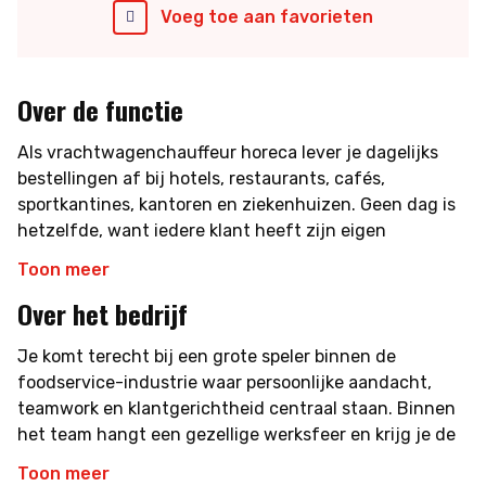
Voeg toe aan favorieten
Over de functie
Als vrachtwagenchauffeur horeca lever je dagelijks
bestellingen af bij hotels, restaurants, cafés,
sportkantines, kantoren en ziekenhuizen. Geen dag is
hetzelfde, want iedere klant heeft zijn eigen
losprocedure. Je werkdag start tussen 05:30 en 07:00
Toon meer
uur en eindigt, afhankelijk van het seizoen, tussen
Over het bedrijf
14:00 en 18:00 uur.
Jouw werkzaamheden:
Je komt terecht bij een grote speler binnen de
foodservice-industrie waar persoonlijke aandacht,
Laden en vervoeren van horecaproducten
teamwork en klantgerichtheid centraal staan. Binnen
Bezoeken van diverse horecagelegenheden
het team hangt een gezellige werksfeer en krijg je de
Zorgvuldig lossen van bestellingen
kans om jezelf verder te ontwikkelen als chauffeur.
Toon meer