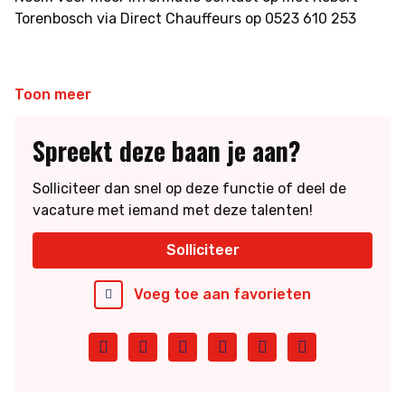
Goede en gezellige werksfeer met veel vrijheid
Torenbosch via Direct Chauffeurs op 0523 610 253
Elke avond thuis!
Toon meer
Spreekt deze baan je aan?
Solliciteer dan snel op deze functie of deel de
vacature met iemand met deze talenten!
Solliciteer
Voeg toe aan favorieten
Facebook
Twitter
LinkedIn
Pinterest
WhatsApp
E-
mail