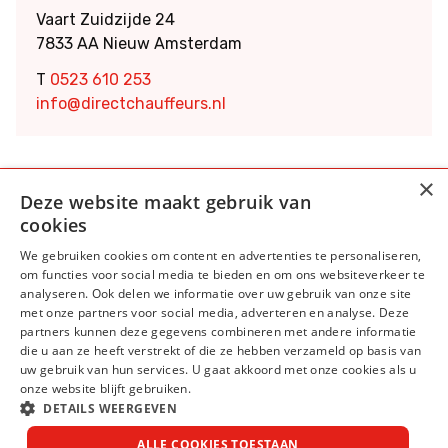
Vaart Zuidzijde 24
7833 AA Nieuw Amsterdam
T
0523 610 253
info@directchauffeurs.nl
×
Deze website maakt gebruik van
cookies
We gebruiken cookies om content en advertenties te personaliseren,
om functies voor social media te bieden en om ons websiteverkeer te
Algemene voorwaarden
analyseren. Ook delen we informatie over uw gebruik van onze site
met onze partners voor social media, adverteren en analyse. Deze
Privacy Statement
partners kunnen deze gegevens combineren met andere informatie
die u aan ze heeft verstrekt of die ze hebben verzameld op basis van
Cookie statement
uw gebruik van hun services. U gaat akkoord met onze cookies als u
Disclaimer
onze website blijft gebruiken.
DETAILS WEERGEVEN
>Uitbetaalkalender
ALLE COOKIES TOESTAAN